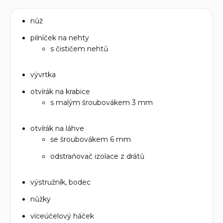
nůž
pilníček na nehty
s čističem nehtů
vývrtka
otvírák na krabice
s malým šroubovákem 3 mm
otvírák na láhve
se šroubovákem 6 mm
odstraňovač izolace z drátů
výstružník, bodec
nůžky
víceúčelový háček