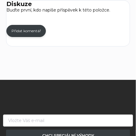
Diskuze
Buďte první, kdo napíše příspěvek k této položce.
Přidat komentář
Z
á
p
a
t
í
CHCI SPECIÁLNÍ VÝHODY