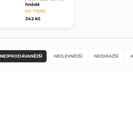
hnědé
DO TÝDNE
242 Kč
NEJPRODÁVANĚJŠÍ
NEJLEVNĚJŠÍ
NEJDRAŽŠÍ
V1712690