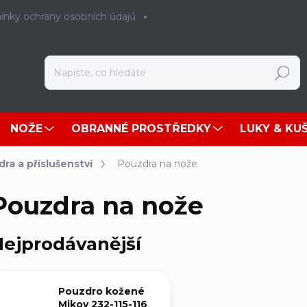
nky ochrany osobních údajů
Hledat
NOŽE
OBRANNÉ PROSTŘEDKY
LUKY & KU
ra a příslušenství
Pouzdra na nože
Pouzdra na nože
ejprodávanější
Pouzdro kožené
Mikov 232-115-116