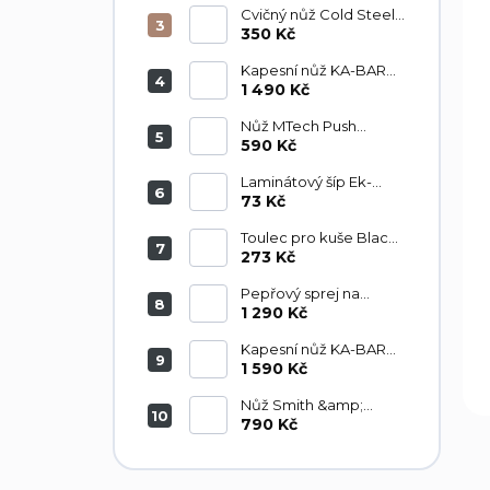
u
Cvičný nůž Cold Steel
k
FGX Tai Pan 92FTP
350 Kč
t
ů
Kapesní nůž KA-BAR
Mule Lockback
1 490 Kč
KA3050
Nůž MTech Push
Dagger sada
590 Kč
MT2046BK
Laminátový šíp Ek-
Archery 760/6,9mm
73 Kč
30" s končíkem D-065-
B3 1ks
Toulec pro kuše Black
Poe Lang
273 Kč
Pepřový sprej na
medvědy Grizzly 300
1 290 Kč
ml
Kapesní nůž KA-BAR
KA3051 Mule Lockback
1 590 Kč
Nůž Smith &amp;
Wesson SWHRT3
790 Kč