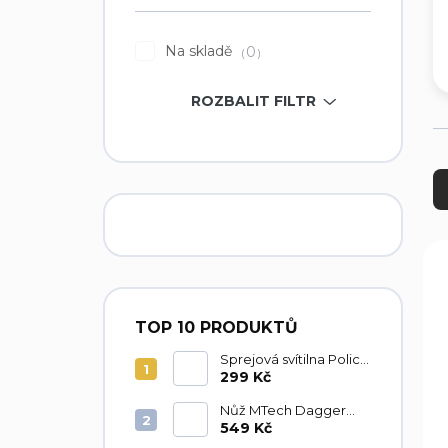
í
p
Na skladě
0
a
n
ROZBALIT FILTR
e
l
Ř
a
z
e
n
V
í
ý
p
p
r
i
TOP 10 PRODUKTŮ
o
s
d
p
Sprejová svítilna Police
u
Tornado 40ml
299 Kč
r
k
o
Nůž MTech Dagger
t
d
MT225
549 Kč
ů