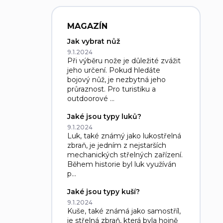
MAGAZÍN
Jak vybrat nůž
9.1.2024
Při výběru nože je důležité zvážit
jeho určení. Pokud hledáte
bojový nůž, je nezbytná jeho
průraznost. Pro turistiku a
outdoorové ...
Jaké jsou typy luků?
9.1.2024
Luk, také známý jako lukostřelná
zbraň, je jedním z nejstarších
mechanických střelných zařízení.
Během historie byl luk využíván
p...
Jaké jsou typy kuší?
9.1.2024
Kuše, také známá jako samostříl,
je střelná zbraň, která byla hojně