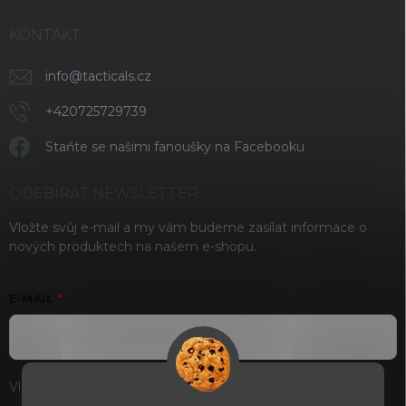
KONTAKT
info
@
tacticals.cz
+420725729739
Staňte se našimi fanoušky na Facebooku
ODEBÍRAT NEWSLETTER
Vložte svůj e-mail a my vám budeme zasílat informace o
nových produktech na našem e-shopu.
E-MAIL
Vložením e-mailu souhlasíte s
podmínkami ochrany osobních