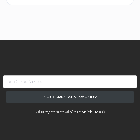
Z
á
p
a
t
í
CHCI SPECIÁLNÍ VÝHODY
Zásady zpracování osobních údajů