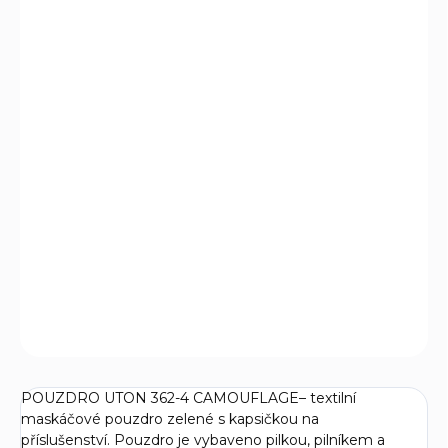
cena:
MŮŽEME
DORUČIT DO:
14.8.2026
MOŽNOSTI
DORUČENÍ
−
+
Přidat do košíku
Textilní pouzdro pro armádní nože Mikov Uton. Vhodné
pro modely 362; 392.
DETAILNÍ INFORMACE
ZEPTAT SE
POUZDRO UTON 362-4 CAMOUFLAGE– textilní
maskáčové pouzdro zelené s kapsičkou na
příslušenství.
Pouzdro je vybaveno pilkou, pilníkem a