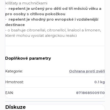
klíšťaty a muchničkami
-
repelent je určený pro děti od tří měsíců věku a
pro osoby s citlivou pokožkou
-
repelent je vhodný pro evropské i vzdálenější
destinace
- o bsahuje citronellal, citronellol, linalool a limonen,
které mohou vyvolat alergickou reakci
Doplňkové parametry
Kategorie
:
Ochrana proti zvěři
Hmotnost
:
0.1 kg
EAN
:
8718685009110
Diskuze