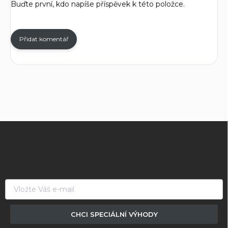
Buďte první, kdo napíše příspěvek k této položce.
Přidat komentář
Z
á
p
a
t
í
CHCI SPECIÁLNÍ VÝHODY