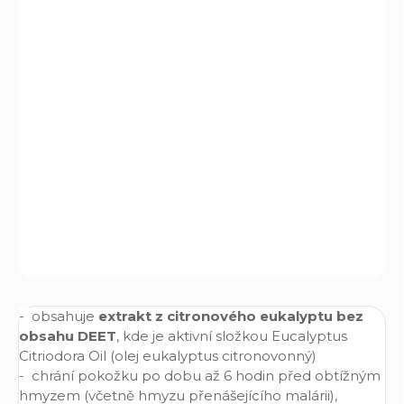
−
+
Přidat do košíku
ilný přírodní repelent
ve spreji na ochranu před
S
hmyzem a klíšťaty, které mohou přenášet zárodky
mnoha infekčních nemocí. Repelent je určený
pro
děti od tří měsíců věku a pro osoby s citlivou
pokožkou.
Je vhodný pro evropské i vzdálenější
destinace
DETAILNÍ INFORMACE
ZEPTAT SE
- obsahuje
extrakt z citronového eukalyptu bez
obsahu DEET
, kde je aktivní složkou Eucalyptus
Citriodora Oil (olej eukalyptus citronovonný)
- chrání pokožku po dobu až 6 hodin před obtížným
hmyzem (včetně hmyzu přenášejícího malárii),