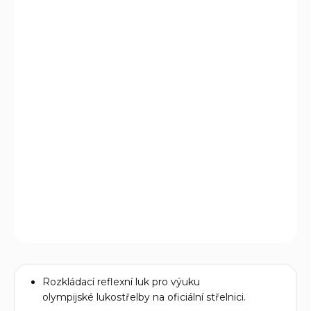
DORUČIT DO:
17.8.2026
MOŽNOSTI
DORUČENÍ
−
+
Přidat do košíku
Sportovní reflexní luk pro olympijskou lukostřelbu. Věková
kategorie od 12 let. Model Matrix Evo je tou nejlepší
volbou v této cenové hranici na trhu.
DETAILNÍ INFORMACE
ZEPTAT SE
Rozkládací reflexní luk pro výuku
olympijské lukostřelby na oficiální střelnici.