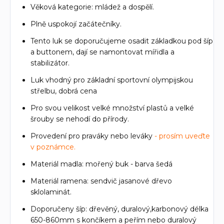
Věková kategorie: mládež a dospělí.
Plně uspokojí začátečníky.
Tento luk se doporučujeme osadit základkou pod šíp
a buttonem, dají se namontovat mířidla a
stabilizátor.
Luk vhodný pro základní sportovní olympijskou
střelbu, dobrá cena
Pro svou velikost velké množství plastů a velké
šrouby se nehodí do přírody.
Provedení pro praváky nebo leváky
- prosím uveďte
v poznámce.
Materiál madla: mořený buk - barva šedá
Materiál ramena: sendvič jasanové dřevo
sklolaminát.
Doporučeny šíp: dřevěný, duralový,karbonový délka
650-860mm s končíkem a peřím nebo duralový