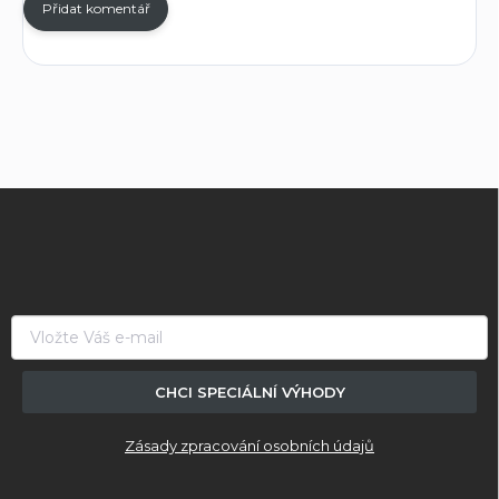
Přidat komentář
Z
á
p
a
t
í
CHCI SPECIÁLNÍ VÝHODY
Zásady zpracování osobních údajů