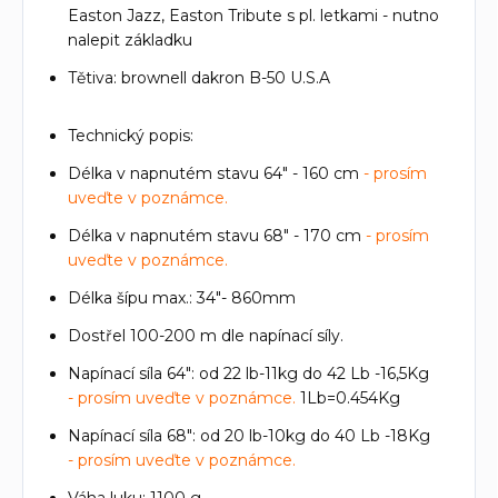
Easton Jazz, Easton Tribute s pl. letkami - nutno
nalepit základku
Tětiva: brownell dakron B-50 U.S.A
Technický popis:
Délka v napnutém stavu 64" - 160 cm
- prosím
uveďte v poznámce.
Délka v napnutém stavu 68" - 170 cm
- prosím
uveďte v poznámce.
Délka šípu max.: 34"- 860mm
Dostřel 100-200 m dle napínací síly.
Napínací síla 64": od 22 lb-11kg do 42 Lb -16,5Kg
- prosím uveďte v poznámce.
1Lb=0.454Kg
Napínací síla 68": od 20 lb-10kg do 40 Lb -18Kg
- prosím uveďte v poznámce.