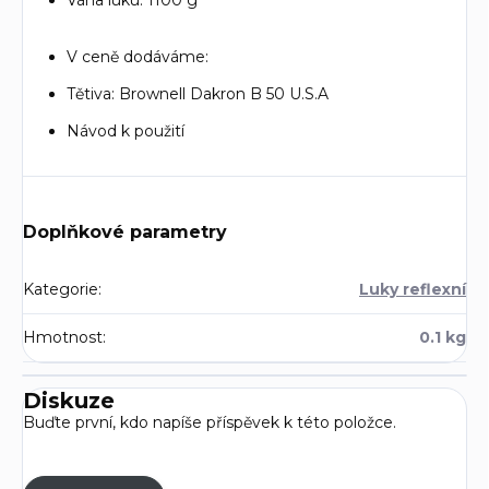
Váha luku: 1100 g
V ceně dodáváme:
Tětiva: Brownell Dakron B 50 U.S.A
Návod k použití
Doplňkové parametry
Kategorie
:
Luky reflexní
Hmotnost
:
0.1 kg
Diskuze
Buďte první, kdo napíše příspěvek k této položce.