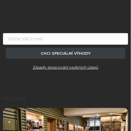
Z
á
p
a
t
í
CHCI SPECIÁLNÍ VÝHODY
Zásady zpracování osobních údajů
VÝDEJNA