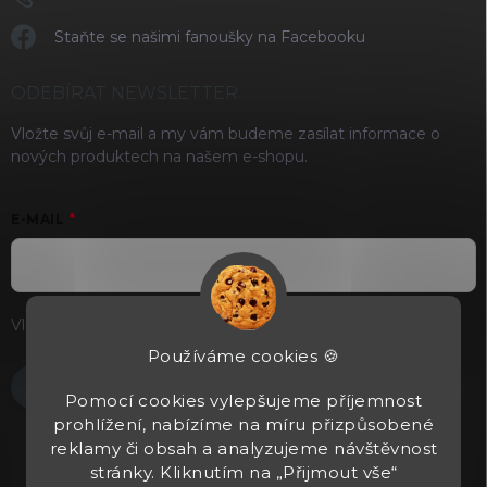
Staňte se našimi fanoušky na Facebooku
ODEBÍRAT NEWSLETTER
Vložte svůj e-mail a my vám budeme zasílat informace o
nových produktech na našem e-shopu.
E-MAIL
Vložením e-mailu souhlasíte s
podmínkami ochrany osobních
údajů
Používáme cookies 🍪
Přihlásit se
Pomocí cookies vylepšujeme příjemnost
prohlížení, nabízíme na míru přizpůsobené
reklamy či obsah a analyzujeme návštěvnost
stránky. Kliknutím na „Přijmout vše“