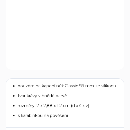
−
+
Přidat do košíku
Silikonové pouzdro v pěti zábavných tvarech a pěti svěžích
barvách pro malé kapesní nože Classic o velikosti 58 mm.
Nůž jednoduše "vmáčknete" dovnitř do pouzdra.
DETAILNÍ INFORMACE
ZEPTAT SE
pouzdro na kapení nůž Classic 58 mm ze silikonu
tvar krávy v hnědé barvě
rozměry: 7 x 2,88 x 1,2 cm (d x š x v)
s karabinkou na pověšení