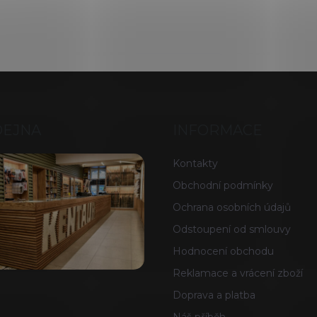
DEJNA
INFORMACE
Kontakty
Obchodní podmínky
Ochrana osobních údajů
Odstoupení od smlouvy
Hodnocení obchodu
Reklamace a vrácení zboží
Doprava a platba