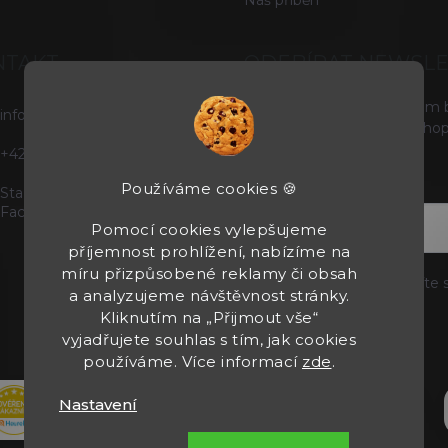
Náš příběh
NTAKT
ODEBÍRAT NEWSL
Vložte svůj e-mail a my vám
info
@
tacticals.cz
produktech na našem e-shop
+420725729739
E-MAIL
Používáme cookies 🍪
Staňte se našimi fanoušky na
Facebooku
Pomocí cookies vylepšujeme
příjemnost prohlížení, nabízíme na
míru přizpůsobené reklamy či obsah
Vložením e-mailu souhlasíte 
a analyzujeme návštěvnost stránky.
Kliknutím na „Přijmout vše“
Přihlásit se
vyjadřujete souhlas s tím, jak cookies
používáme. Více informací
zde
.
Nastavení