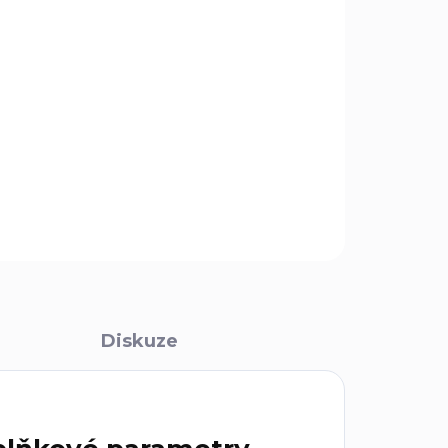
kiwi a rajčata z plastu, nerezová čepel.
ZEPTAT SE
Diskuze