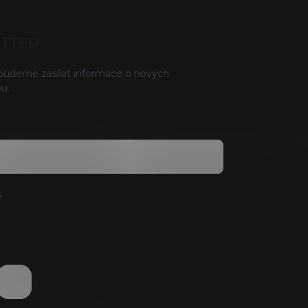
ETTER
 budeme zasílat informace o nových
u.
s
podmínkami ochrany osobních údajů