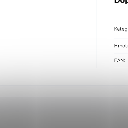
Dop
Kateg
Hmot
EAN
: