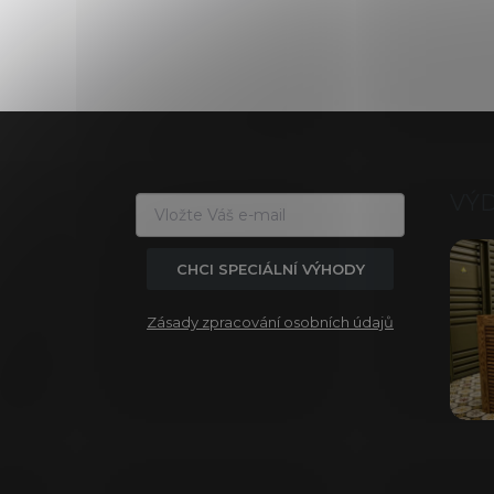
Z
á
p
a
VÝ
t
í
CHCI SPECIÁLNÍ VÝHODY
Zásady zpracování osobních údajů