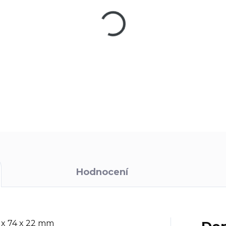
Škrabka Victorinox, ideální na 
DETAILNÍ INFORMACE
Hodnocení
 x 74 x 22 mm