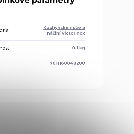
lňkové parametry
Kuchyňské nože a
orie
:
náčiní Victorinox
nost
:
0.1 kg
7611160048288