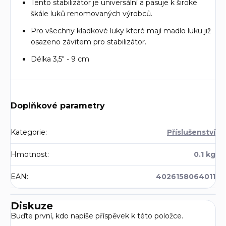
Tento stabilizátor je universální a pasuje k široké
škále luků renomovaných výrobců.
Pro všechny kladkové luky které mají madlo luku již
osazeno závitem pro stabilizátor.
Délka 3,5" - 9 cm
Doplňkové parametry
Kategorie
:
Příslušenství
Hmotnost
:
0.1 kg
EAN
:
4026158064011
Diskuze
Buďte první, kdo napíše příspěvek k této položce.