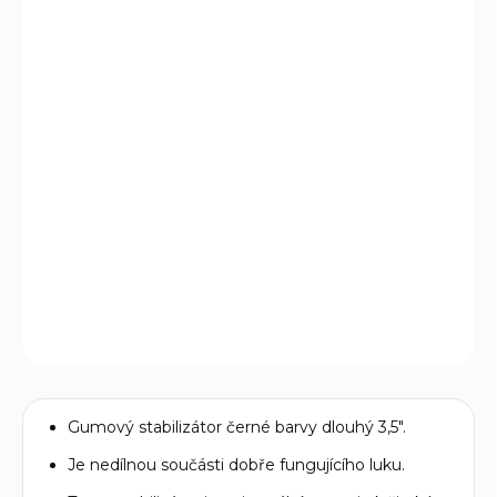
DORUČIT DO:
19.8.2026
MOŽNOSTI
DORUČENÍ
−
+
Přidat do košíku
Stabilizátor Poe Lang dlouhý 3,5" vhodný pro kladkové
luky.
DETAILNÍ INFORMACE
ZEPTAT SE
Gumový stabilizátor černé barvy dlouhý 3,5".
Je nedílnou součásti dobře fungujícího luku.