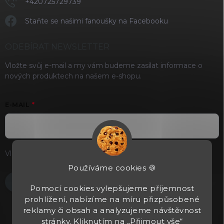
+420725729739
Staňte se našimi fanoušky na Facebooku
ODEBÍRAT NEWSLETTER
Vložte svůj e-mail a my vám budeme zasílat informace o
nových produktech na našem e-shopu.
E-MAIL
Vložením e-mailu souhlasíte s
podmínkami ochrany osobních
údajů
Používáme cookies 🍪
Přihlásit se
Pomocí cookies vylepšujeme příjemnost
prohlížení, nabízíme na míru přizpůsobené
reklamy či obsah a analyzujeme návštěvnost
stránky. Kliknutím na „Přijmout vše“