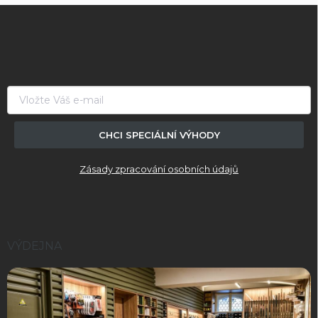
Z
á
p
a
t
í
CHCI SPECIÁLNÍ VÝHODY
Zásady zpracování osobních údajů
VÝDEJNA