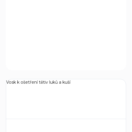
−
+
Přidat do košíku
Vosk Tex-Tite Bohning k ošetření tětiv luků a kuší.
DETAILNÍ INFORMACE
ZEPTAT SE
Vosk k ošetření tětiv luků a kuší