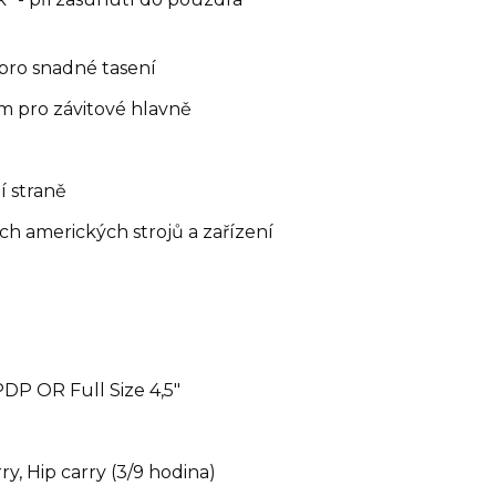
pro snadné tasení
m pro závitové hlavně
í straně
ch amerických strojů a zařízení
PDP OR Full Size 4,5"
y, Hip carry (3/9 hodina)