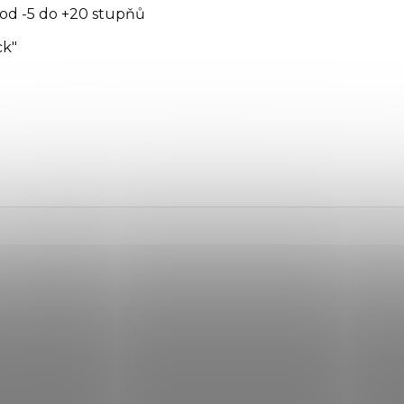
 od -5 do +20 stupňů
ck"