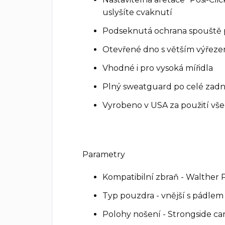
uslyšíte cvaknutí
Podseknutá ochrana spouště 
Otevřené dno s větším výřeze
Vhodné i pro vysoká mířidla
Plný sweatguard po celé zadn
Vyrobeno v USA za použití vše
Parametry
Kompatibilní zbraň - Walther 
Typ pouzdra - vnější s pádlem
Polohy nošení - Strongside carr