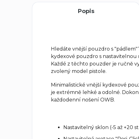
Popis
Hledáte vnější pouzdro s "pádlem"
kydexové pouzdro s nastavitelnou r
Každé z těchto pouzder je ručně v
zvolený model pistole.
Minimalistické vnější kydexové pou
je extrémně lehké a odolné. Dokon
každodenní nošení OWB.
Nastavitelný sklon (-5 až +20 
Nastavitelná aretace "Posi-Clic