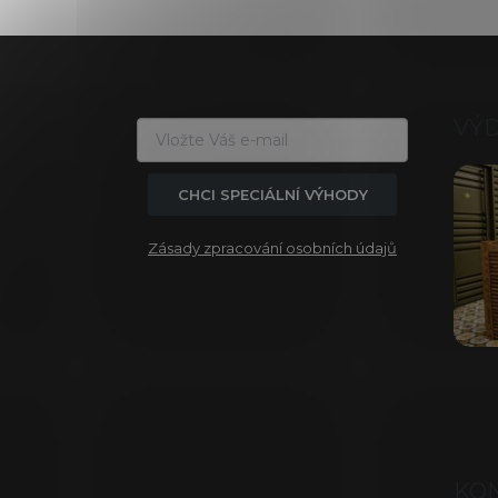
Z
á
p
a
VÝ
t
í
CHCI SPECIÁLNÍ VÝHODY
Zásady zpracování osobních údajů
KO