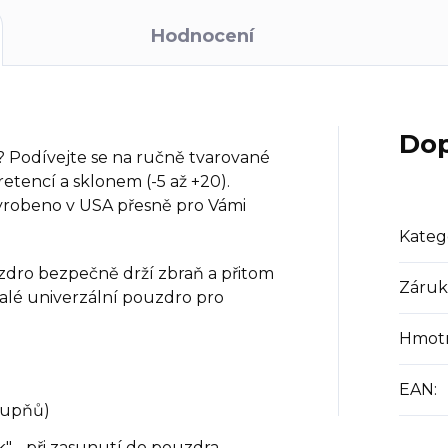
Hodnocení
Dop
? Podívejte se na ručně tvarované
etencí a sklonem (-5 až +20).
yrobeno v USA přesně pro Vámi
Kateg
zdro bezpečně drží zbraň a přitom
Záruk
alé univerzální pouzdro pro
Hmot
EAN
:
stupňů)
k" - při zasunutí do pouzdra