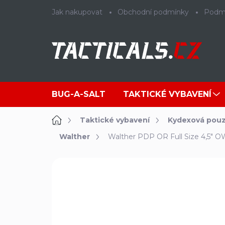
Přejít
Jak nakupovat
Obchodní podmínky
Podmí
na
obsah
BUG-A-SALT
TAKTICKÉ VYBAVENÍ
Domů
Taktické vybavení
Kydexová pouz
Walther
Walther PDP OR Full Size 4,5" 
Neohodnoceno
Podrobnosti ho