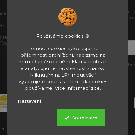
Vložte svůj e-mail a my vám
info
@
tacticals.cz
produktech na našem e-shop
+420725729739
E-MAIL
Používáme cookies 🍪
Staňte se našimi fanoušky na
Facebooku
Pomocí cookies vylepšujeme
příjemnost prohlížení, nabízíme na
míru přizpůsobené reklamy či obsah
Vložením e-mailu souhlasíte 
a analyzujeme návštěvnost stránky.
Kliknutím na „Přijmout vše“
Přihlásit se
vyjadřujete souhlas s tím, jak cookies
používáme. Více informací
zde
.
Nastavení
Souhlasím
zena.
Upravit nastavení cookies