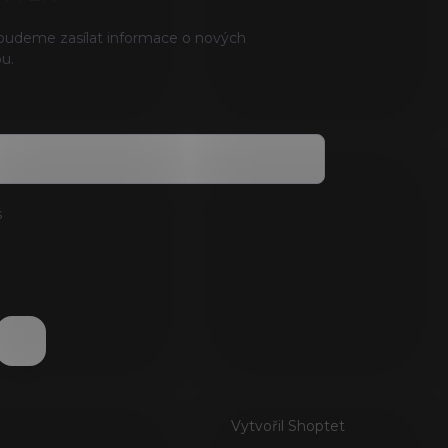
 budeme zasílat informace o nových
u.
s
podmínkami ochrany osobních údajů
Vytvořil Shoptet