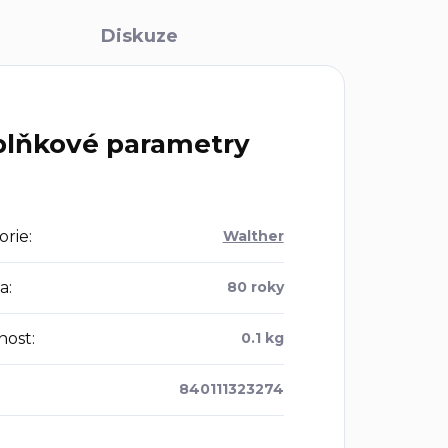
Diskuze
lňkové parametry
orie
:
Walther
a
:
80 roky
nost
:
0.1 kg
840111323274