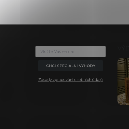
Z
á
p
a
VÝ
t
í
CHCI SPECIÁLNÍ VÝHODY
Zásady zpracování osobních údajů