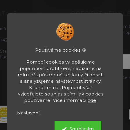
NTAKT
ODEBÍRAT NEWSL
Vložte svůj e-mail a my vám
info
@
tacticals.cz
produktech na našem e-shop
+420725729739
E-MAIL
Používáme cookies 🍪
Staňte se našimi fanoušky na
Facebooku
Pomocí cookies vylepšujeme
příjemnost prohlížení, nabízíme na
míru přizpůsobené reklamy či obsah
Vložením e-mailu souhlasíte 
a analyzujeme návštěvnost stránky.
Kliknutím na „Přijmout vše“
Přihlásit se
vyjadřujete souhlas s tím, jak cookies
používáme. Více informací
zde
.
Nastavení
Souhlasím