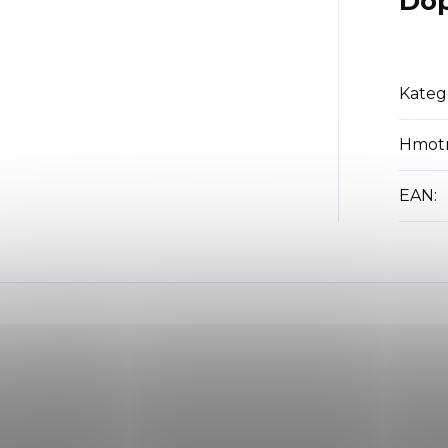
Dop
Kateg
Hmot
EAN
: