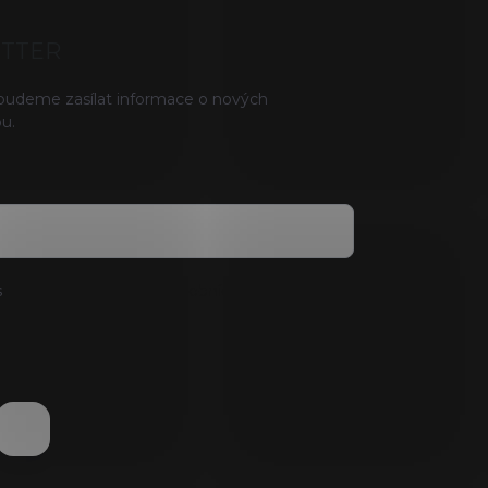
ETTER
 budeme zasílat informace o nových
u.
s
podmínkami ochrany osobních údajů