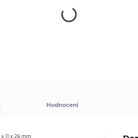
−
+
Závěska Victorinox 4.1858.
DETAILNÍ INFORMACE
Hodnocení
 x 11 x 26 mm