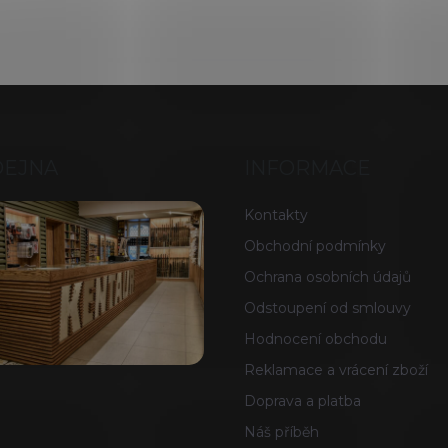
DEJNA
INFORMACE
Kontakty
Obchodní podmínky
Ochrana osobních údajů
Odstoupení od smlouvy
Hodnocení obchodu
Reklamace a vrácení zboží
Doprava a platba
Náš příběh