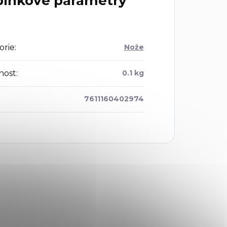
lňkové parametry
orie
:
Nože
nost
:
0.1 kg
7611160402974