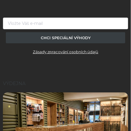
p
p
a
r
t
v
í
k
y
v
ý
CHCI SPECIÁLNÍ VÝHODY
p
i
Zásady zpracování osobních údajů
s
u
VÝDEJNA