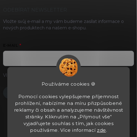
ODEBÍRAT NEWSLETTER
Vložte svůj e-mail a my vám budeme zasílat informace o
nových produktech na našem e-shopu.
E-MAIL
Vložením e-mailu souhlasíte s
podmínkami ochrany osobních
údajů
Používáme cookies 🍪
Přihlásit se
Pomocí cookies vylepšujeme příjemnost
prohlížení, nabízíme na míru přizpůsobené
reklamy či obsah a analyzujeme návštěvnost
stránky. Kliknutím na „Přijmout vše“
vyjadřujete souhlas s tím, jak cookies
používáme. Více informací
zde
.