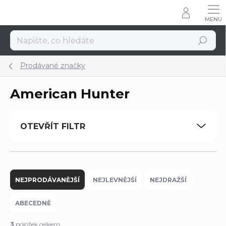
Přejít
na
obsah
Hledat
Prodávané značky
American Hunter
OTEVŘÍT FILTR
Ř
a
NEJPRODÁVANĚJŠÍ
NEJLEVNĚJŠÍ
NEJDRAŽŠÍ
z
e
ABECEDNĚ
n
í
3
položek celkem