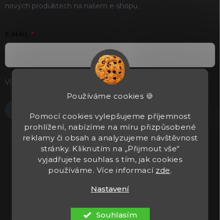
nových produktech na našem e-shopu.
E-MAIL
Vložením e-mailu souhlasíte s
podmínkami ochrany osobních
údajů
Používáme cookies 🍪
Přihlásit se
Pomocí cookies vylepšujeme příjemnost
prohlížení, nabízíme na míru přizpůsobené
reklamy či obsah a analyzujeme návštěvnost
stránky. Kliknutím na „Přijmout vše“
vyjadřujete souhlas s tím, jak cookies
používáme. Více informací
zde
.
Nastavení
Copyright 2026
Tacticals.cz
. Všechna práva vyhrazena.
Upravit
nastavení cookies
Souhlasím