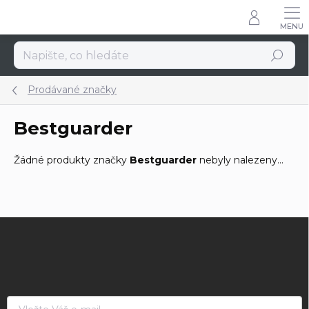
Přejít
na
obsah
Hledat
Prodávané značky
Bestguarder
Žádné produkty značky
Bestguarder
nebyly nalezeny...
Z
á
p
a
t
í