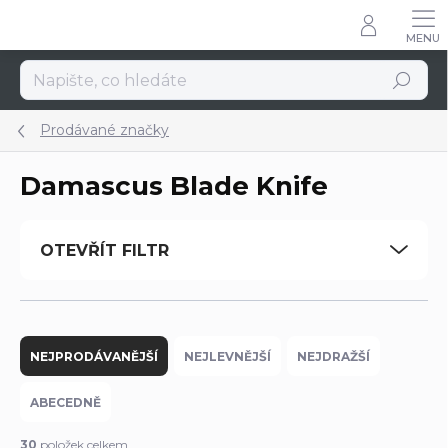
Přejít
na
obsah
Hledat
Prodávané značky
Damascus Blade Knife
OTEVŘÍT FILTR
Ř
a
NEJPRODÁVANĚJŠÍ
NEJLEVNĚJŠÍ
NEJDRAŽŠÍ
z
e
ABECEDNĚ
n
í
30
položek celkem