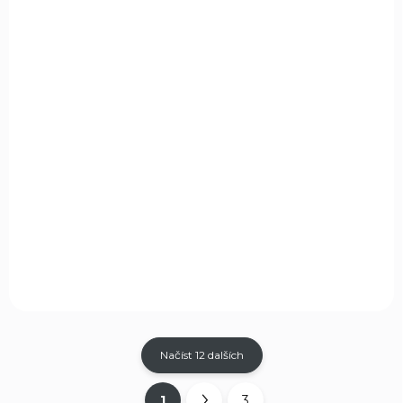
SKLADEM
(1 KS)
Nůž Damascus Skinner DM1054
1 750 Kč
Do košíku
Nůž s pevnou čepelí z damaškové oceli Damascus Skinner.
Načíst 12 dalších
1
3