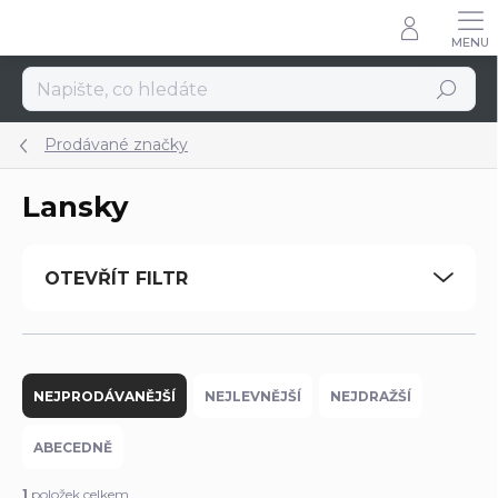
Přejít
na
obsah
Hledat
Prodávané značky
Lansky
OTEVŘÍT FILTR
Ř
a
NEJPRODÁVANĚJŠÍ
NEJLEVNĚJŠÍ
NEJDRAŽŠÍ
z
e
ABECEDNĚ
n
í
1
položek celkem