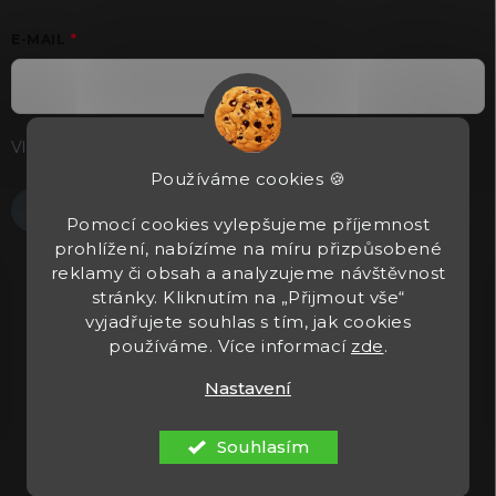
E-MAIL
Vložením e-mailu souhlasíte s
podmínkami ochrany osobních
údajů
Používáme cookies 🍪
Přihlásit se
Pomocí cookies vylepšujeme příjemnost
prohlížení, nabízíme na míru přizpůsobené
reklamy či obsah a analyzujeme návštěvnost
stránky. Kliknutím na „Přijmout vše“
vyjadřujete souhlas s tím, jak cookies
používáme. Více informací
zde
.
Nastavení
Copyright 2026
Tacticals.cz
. Všechna práva vyhrazena.
Upravit
nastavení cookies
Souhlasím
Vytvořil Shoptet