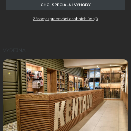
ý
CHCI SPECIÁLNÍ VÝHODY
p
i
Zásady zpracování osobních údajů
s
u
VÝDEJNA