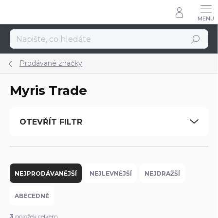
Přejít
na
obsah
Hledat
Prodávané značky
Myris Trade
OTEVŘÍT FILTR
Ř
a
NEJPRODÁVANĚJŠÍ
NEJLEVNĚJŠÍ
NEJDRAŽŠÍ
z
e
ABECEDNĚ
n
í
3
položek celkem