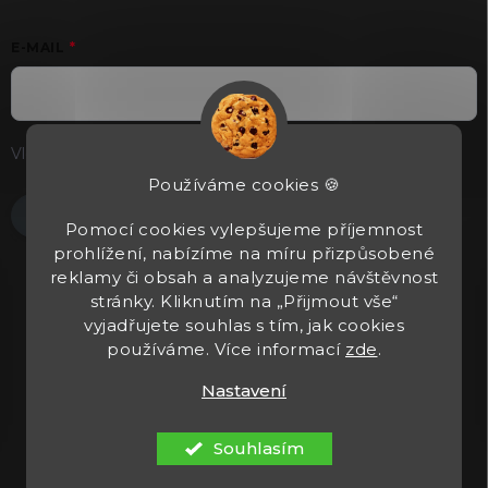
E-MAIL
Vložením e-mailu souhlasíte s
podmínkami ochrany osobních
údajů
Používáme cookies 🍪
Přihlásit se
Pomocí cookies vylepšujeme příjemnost
prohlížení, nabízíme na míru přizpůsobené
reklamy či obsah a analyzujeme návštěvnost
stránky. Kliknutím na „Přijmout vše“
vyjadřujete souhlas s tím, jak cookies
používáme. Více informací
zde
.
Nastavení
Copyright 2026
Tacticals.cz
. Všechna práva vyhrazena.
Upravit
nastavení cookies
Souhlasím
Vytvořil Shoptet