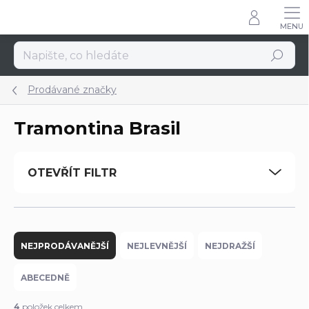
Přejít
na
obsah
Hledat
Prodávané značky
Tramontina Brasil
OTEVŘÍT FILTR
Ř
a
NEJPRODÁVANĚJŠÍ
NEJLEVNĚJŠÍ
NEJDRAŽŠÍ
z
e
ABECEDNĚ
n
í
4
položek celkem