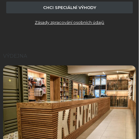
v
ý
CHCI SPECIÁLNÍ VÝHODY
p
i
Zásady zpracování osobních údajů
s
u
VÝDEJNA