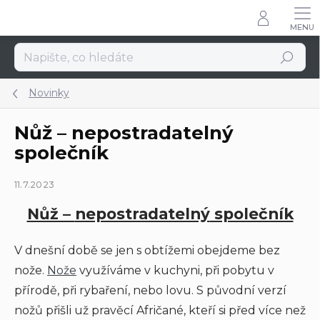
Přejít
na
obsah
Hledat
Novinky
Nůž – nepostradatelný
společník
11.7.2023
Nůž –
nepostradatelný
společník
V dnešní době se jen s obtížemi obejdeme bez
nože.
Nože
využíváme v kuchyni, při pobytu v
přírodě, při rybaření, nebo lovu. S původní verzí
nožů přišli už pravěcí Afričané, kteří si před více než