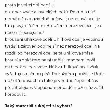
proto je velmi oblíbená u
outdoorových a loveckých nožů. Pokud o nůž
nemáte čas pravidelně pečovat, nerezová ocel je
tím pravým řešením. Broušení nerezové oceli je o
něco náročnější než
broušení uhlíkové oceli. Uhlíková ocel je většinou
tvrdší a zároveň odolnější než nerezová ocel. Na
rozdíl od nerezové oceli se ta uhlíková snáze
brousí a dokážete na ní udělat mnohem lepší
ostří než na nerezové. Nůž z uhlíkové oceli však
vyžaduje značnou péči. Po každém použití je třeba
nůž otřít dosucha a také je vhodné čepel občas
přetřít olejem. V opačném případě může nůž začít
korodovat.
Jaký materiál rukojeti si vybrat?