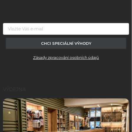
p
a
t
í
CHCI SPECIÁLNÍ VÝHODY
Zásady zpracování osobních údajů
VÝDEJNA