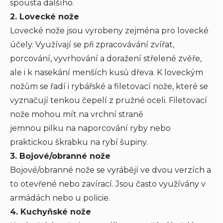
spousta dalšího.
2. Lovecké nože
Lovecké nože jsou vyrobeny zejména pro lovecké
účely. Využívají se při zpracovávání zvířat,
porcování, vyvrhování a doražení střelené zvěře,
ale i k nasekání menších kusů dřeva. K loveckým
nožům se řadí i rybářské a filetovací nože, které se
vyznačují tenkou čepelí z pružné oceli. Filetovací
nože mohou mít na vrchní straně
jemnou pilku na naporcování ryby nebo
praktickou škrabku na rybí šupiny.
3. Bojové/obranné nože
Bojové/obranné nože se vyrábějí ve dvou verzích a
to otevřené nebo zavírací. Jsou často využívány v
armádách nebo u policie.
4. Kuchyňské nože