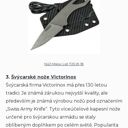
Nůž Mikov List 725-B-18
3.
Švýcarské nože Victorinox
Švýcarská firma Victorinox má přes 130 letou
tradici. Je známá zárukou nejvyšší kvality, ale
především je známá výrobou nožů pod označením
„Swiss Army Knife“. Tyto víceúčelové kapesní nože
určené pro švýcarskou armádu se staly
oblíbeným doplňkem po celém světě. Popularita