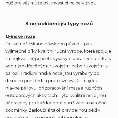
nůž pro vás může být investicí na celý život.
3 nejoblíbenější typy nožů
1.
Finské nože
Finské nože skandinávského původu jsou
výjimečné díky kvalitní ruční výrobě, která spojuje
tu nejkvalitnější ocel s vysokým obsahem uhlíku s
odolným dřevěnými, rukojeťmi nebo rukojeťmi z
paroží. Tradiční finské nože jsou vyráběny do
drsného prostředí a proto své využití najdou
hlavně při lovu, při zpracování masa a různých
outdoorových aktivitách. Tyto kvalitní nože jsou
připraveny pro každodenní používání a náročné
podmínky. Zaslouží si také pravidelnou péči v
podobě mytí a sušení či potření olejem.