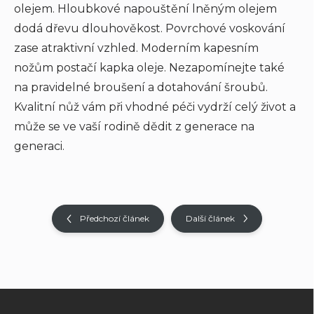
olejem. Hloubkové napouštění lněným olejem
dodá dřevu dlouhověkost. Povrchové voskování
zase atraktivní vzhled. Moderním kapesním
nožům postačí kapka oleje. Nezapomínejte také
na pravidelné broušení a dotahování šroubů.
Kvalitní nůž vám při vhodné péči vydrží celý život a
může se ve vaší rodině dědit z generace na
generaci.
Předchozí článek
Další článek
Z
á