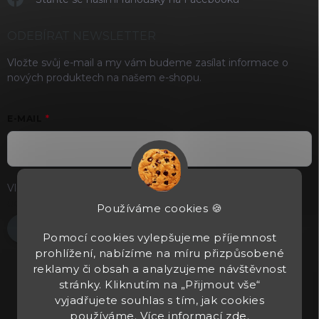
ODEBÍRAT NEWSLETTER
Vložte svůj e-mail a my vám budeme zasílat informace o
nových produktech na našem e-shopu.
E-MAIL
Vložením e-mailu souhlasíte s
podmínkami ochrany osobních
údajů
Používáme cookies 🍪
Přihlásit se
Pomocí cookies vylepšujeme příjemnost
prohlížení, nabízíme na míru přizpůsobené
reklamy či obsah a analyzujeme návštěvnost
stránky. Kliknutím na „Přijmout vše“
vyjadřujete souhlas s tím, jak cookies
používáme. Více informací
zde
.