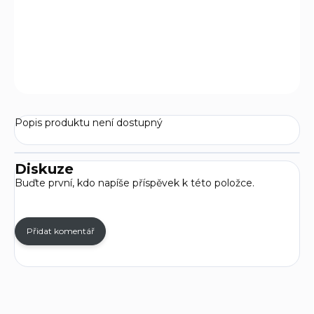
brusných kamenech. Podporuje efektivitu při práci a
pokud je užíván správný způsobem, tak i životnost
samotných brousků.
ZEPTAT SE
Popis produktu není dostupný
Diskuze
Buďte první, kdo napíše příspěvek k této položce.
Přidat komentář