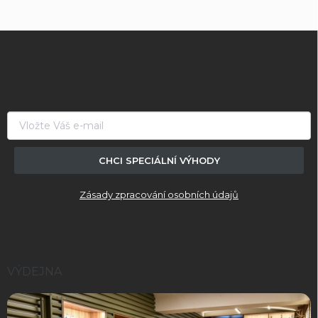
Z
á
p
a
t
í
CHCI SPECIÁLNÍ VÝHODY
Zásady zpracování osobních údajů
VÝDEJNA