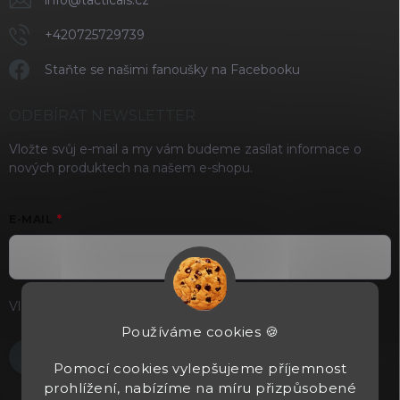
info
@
tacticals.cz
+420725729739
Staňte se našimi fanoušky na Facebooku
ODEBÍRAT NEWSLETTER
Vložte svůj e-mail a my vám budeme zasílat informace o
nových produktech na našem e-shopu.
E-MAIL
Vložením e-mailu souhlasíte s
podmínkami ochrany osobních
údajů
Používáme cookies 🍪
Přihlásit se
Pomocí cookies vylepšujeme příjemnost
prohlížení, nabízíme na míru přizpůsobené